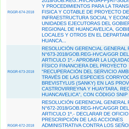
2018/GOB.REG..HVCA/GRPPyAT-SGDI
Y PROCEDIMIENTOS PARA LA TRANS
FISICA Y COTABLE DE PROYECTO D
RGGR-674-2018
INFRAESTRUCTURA SOCIAL Y ECONO
UNIDADES EJECUTORAS DEL GOBIE
REGIONAL DE HUANCAVELICA, GOB
LOCALES Y OTROS EN EL DEPARTA
HUANCA...
RESOLUCIÓN GERENCIAL GENERAL 
N°673-2018/GOB.REG-HVCA/GGR DEL 
ARTICULO 1º.- APROBAR LA LIQUIDA
FÍSICO FINANCIERA DEL PROYECTO
“RECUPERACIÓN DEL SERVICIO AMBI
RGGR-673-2018
TRAVÉS DE LAS ESPECIES CORRYO
BREVISTYLUS (SANKY) EN LAS PROV
CASTROVIRREYNA Y HUAYTARA, RE
HUANCAVELICA”, CON CÓDIGO SNIP 
RESOLUCIÓN GERENCIAL GENERAL 
N°672-2018/GOB.REG-HVCA/GGR DEL 
ARTICULO 1º.- DECLARAR DE OFICIO
PRESCRIPCIÓN DE LAS ACCIONES
ADMINISTRATIVA CONTRA LOS SEÑO
RGGR-672-2018