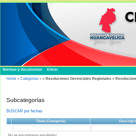
Normas y documentos
Entrar
Home
»
Categorias
»
» Resoluciones Gerenciales Regionales » Resolucion
Subcategorías
BUSCAR por fechas
Título (Categoría)
Descripci
No se encontraron resultados.