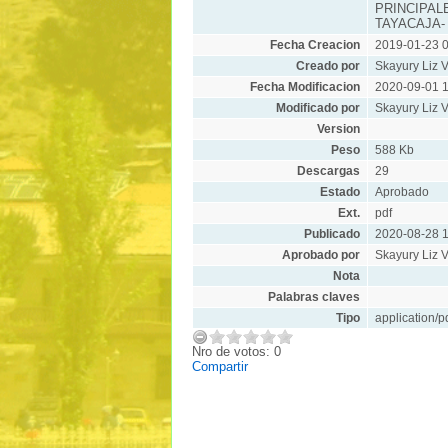
PRINCIPAL
TAYACAJA-
Fecha Creacion
2019-01-23 0
Creado por
Skayury Liz V
Fecha Modificacion
2020-09-01 1
Modificado por
Skayury Liz V
Version
Peso
588 Kb
Descargas
29
Estado
Aprobado
Ext.
pdf
Publicado
2020-08-28 1
Aprobado por
Skayury Liz V
Nota
Palabras claves
Tipo
application/p
Nro de votos: 0
Compartir