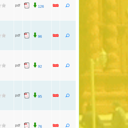
pdf
126
pdf
96
pdf
92
pdf
95
pdf
76