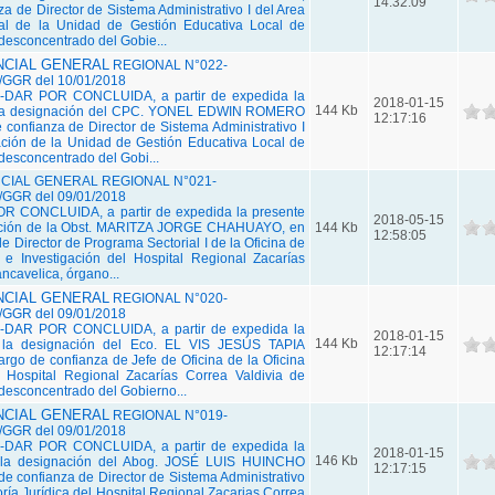
14:32:09
za de Director de Sistema Administrativo I del Area
onal de la Unidad de Gestión Educativa Local de
desconcentrado del Gobie...
CIAL GENERAL
REGIONAL N°022-
GGR del 10/01/2018
DAR POR CONCLUIDA, a partir de expedida la
2018-01-15
144 Kb
, la designación del CPC. YONEL EDWIN ROMERO
12:17:16
confianza de Director de Sistema Administrativo I
ación de la Unidad de Gestión Educativa Local de
desconcentrado del Gobi...
IAL GENERAL REGIONAL N°021-
GGR del 09/01/2018
R CONCLUIDA, a partir de expedida la presente
2018-05-15
nación de la Obst. MARITZA JORGE CHAHUAYO, en
144 Kb
12:58:05
e Director de Programa Sectorial I de la Oficina de
e Investigación del Hospital Regional Zacarías
ncavelica, órgano...
CIAL GENERAL
REGIONAL N°020-
GGR del 09/01/2018
DAR POR CONCLUIDA, a partir de expedida la
2018-01-15
144 Kb
, la designación del Eco. EL VIS JESÚS TAPIA
12:17:14
o de confianza de Jefe de Oficina de la Oficina
l Hospital Regional Zacarías Correa Valdivia de
desconcentrado del Gobierno...
CIAL GENERAL
REGIONAL N°019-
GGR del 09/01/2018
DAR POR CONCLUIDA, a partir de expedida la
2018-01-15
146 Kb
, la designación del Abog. JOSÉ LUIS HUINCHO
12:17:15
e confianza de Director de Sistema Administrativo
oría Jurídica del Hospital Regional Zacarias Correa