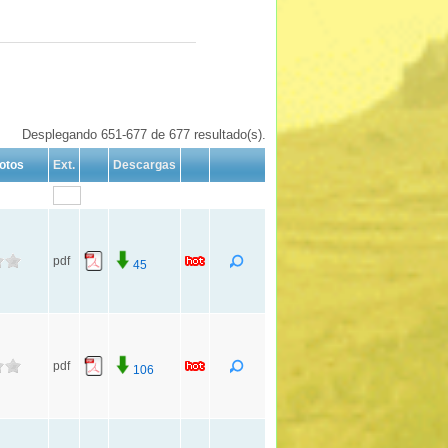
Desplegando 651-677 de 677 resultado(s).
otos
Ext.
Descargas
pdf
45
pdf
106