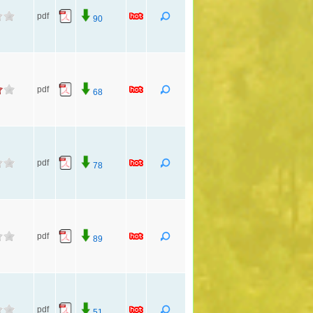
pdf
90
pdf
68
pdf
78
pdf
89
pdf
51