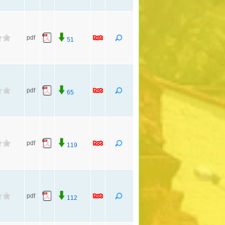
pdf
51
pdf
65
pdf
119
pdf
112