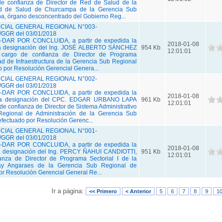
e confianza de Director de Red de Salud de la
d de Salud de Churcampa de la Gerencia Sub
, órgano desconcentrado del Gobierno Reg...
IAL GENERAL REGIONAL N°003-
GGR del 03/01/2018
DAR POR CONCLUIDA, a partir de expedida la
2018-01-08
 la designación del lng. JOSÉ ALBERTO SÁNCHEZ
954 Kb
12:01:01
argo de confianza de Director de Programa
ad de Infraestructura de la Gerencia Sub Regional
 por Resolución Gerencial Genera...
IAL GENERAL REGIONAL N°002-
GGR del 03/01/2018
DAR POR CONCLUIDA, a partir de expedida la
2018-01-08
, la designación del CPC. EDGAR URBANO LAPA
961 Kb
12:01:01
e confianza de Director de Sistema Administrativo
Regional de Administración de la Gerencia Sub
fectuado por Resolución Gerenc...
IAL GENERAL REGIONAL N°001-
GGR del 03/01/2018
DAR POR CONCLUIDA, a partir de expedida la
2018-01-08
 la designación del Ing. PERCY ÑAHUI CANDIOTTI,
951 Kb
12:01:01
anza de Director de Programa Sectorial I de la
cay Angaraes de la Gerencia Sub Regional de
r Resolución Gerencial General Re...
Ir a página:
<< Primero
< Anterior
5
6
7
8
9
1