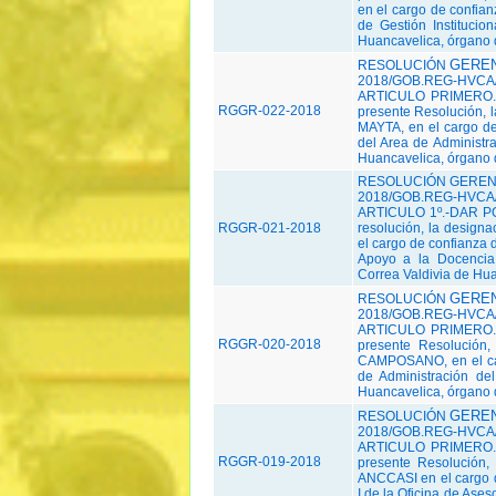
en el cargo de confian
de Gestión Instituci
Huancavelica, órgano 
GEREN
RESOLUCIÓN
2018/GOB.REG-HVCA/
ARTICULO PRIMERO.-
RGGR-022-2018
presente Resolución
MAYTA, en el cargo de 
del Area de Administr
Huancavelica, órgano 
RESOLUCIÓN GERENC
2018/GOB.REG-HVCA/
ARTICULO 1º.-DAR PO
RGGR-021-2018
resolución, la desig
el cargo de confianza d
Apoyo a la Docencia 
Correa Valdivia de Hua
GEREN
RESOLUCIÓN
2018/GOB.REG-HVCA/
ARTICULO PRIMERO.-
RGGR-020-2018
presente Resolución
CAMPOSANO, en el carg
de Administración de
Huancavelica, órgano 
GEREN
RESOLUCIÓN
2018/GOB.REG-HVCA/
ARTICULO PRIMERO.-
RGGR-019-2018
presente Resolución
ANCCASI en el cargo d
I de la Oficina de Ases