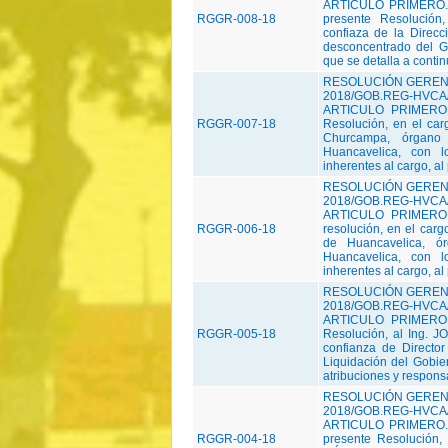
ARTICULO PRIMERO.-
RGGR-008-18
presente Resolución
confiaza de la Direc
desconcentrado del G
que se detalla a contin
RESOLUCIÓN GERENC
2018/GOB.REG-HVCA/
ARTICULO PRIMERO.-
RGGR-007-18
Resolución, en el ca
Churcampa, órgano
Huancavelica, con l
inherentes al cargo, al
RESOLUCIÓN GERENC
2018/GOB.REG-HVCA/
ARTICULO PRIMERO.-
RGGR-006-18
resolución, en el car
de Huancavelica, ó
Huancavelica, con l
inherentes al cargo, al
RESOLUCIÓN GERENC
2018/GOB.REG-HVCA/
ARTICULO PRIMERO.-
RGGR-005-18
Resolución, al Ing.
confianza de Directo
Liquidación del Gobie
atribuciones y responsa
RESOLUCIÓN GERENC
2018/GOB.REG-HVCA/
ARTICULO PRIMERO.-
RGGR-004-18
presente Resolución