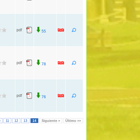
pdf
55
pdf
78
pdf
76
0
11
12
13
14
Siguiente >
Último >>