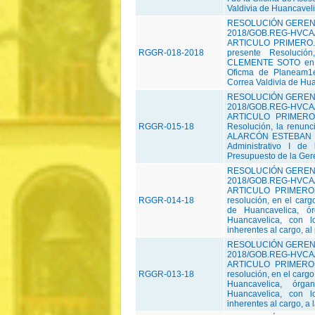
Valdivia de Huancaveli
RESOLUCIÓN GERENC
2018/GOB.REG-HVCA/P
ARTICULO PRIMERO.-
RGGR-018-2018
presente Resoluci
CLEMENTE SOTO en el
Oficma de Planeam1en
Correa Valdivia de Hua
RESOLUCIÓN GERENC
2018/GOB.REG-HVCA/
ARTICULO PRIMERO.-
RGGR-015-18
Resolución, la renun
ALARCÓN ESTEBAN en 
Administrativo I de
Presupuesto de la Gere
RESOLUCIÓN GERENC
2018/GOB.REG-HVCA/
ARTICULO PRIMERO.-
RGGR-014-18
resolución, en el car
de Huancavelica, ó
Huancavelica, con l
inherentes al cargo, al
RESOLUCIÓN GERENC
2018/GOB.REG-HVCA/
ARTICULO PRIMERO.-
RGGR-013-18
resolución, en el carg
Huancavelica, órg
Huancavelica, con l
inherentes al cargo, a l