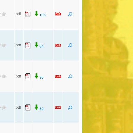
pdf
105
pdf
84
pdf
90
pdf
89