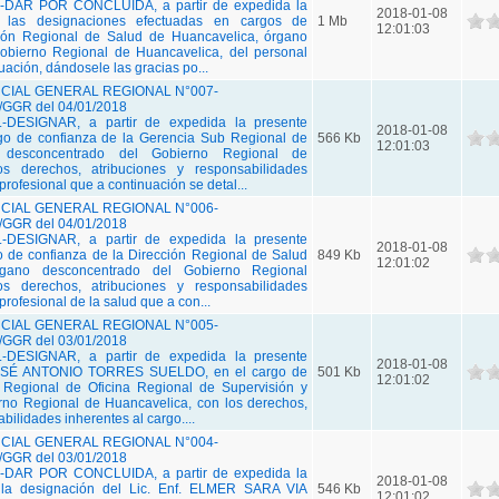
DAR POR CONCLUIDA, a partir de expedida la
2018-01-08
, las designaciones efectuadas en cargos de
1 Mb
12:01:03
ción Regional de Salud de Huancavelica, órgano
obierno Regional de Huancavelica, del personal
uación, dándosele las gracias po...
IAL GENERAL REGIONAL N°007-
GGR del 04/01/2018
DESIGNAR, a partir de expedida la presente
2018-01-08
rgo de confianza de la Gerencia Sub Regional de
566 Kb
12:01:03
 desconcentrado del Gobierno Regional de
os derechos, atribuciones y responsabilidades
 profesional que a continuación se detal...
IAL GENERAL REGIONAL N°006-
GGR del 04/01/2018
DESIGNAR, a partir de expedida la presente
2018-01-08
go de confianza de la Dirección Regional de Salud
849 Kb
12:01:02
rgano desconcentrado del Gobierno Regional
os derechos, atribuciones y responsabilidades
 profesional de la salud que a con...
IAL GENERAL REGIONAL N°005-
GGR del 03/01/2018
DESIGNAR, a partir de expedida la presente
2018-01-08
 JOSÉ ANTONIO TORRES SUELDO, en el cargo de
501 Kb
12:01:02
r Regional de Oficina Regional de Supervisión y
rno Regional de Huancavelica, con los derechos,
bilidades inherentes al cargo....
IAL GENERAL REGIONAL N°004-
GGR del 03/01/2018
DAR POR CONCLUIDA, a partir de expedida la
2018-01-08
, la designación del Lic. Enf. ELMER SARA VIA
546 Kb
12:01:02