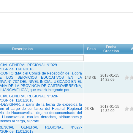
Fecha
Descripcion
Peso
V
Creacion
IAL GENERAL REGIONAL N°029-
GGR del 11/01/2018
ONFORMAR el Comité de Recepción de la obra
2018-01-15
DE LOS SERVICIOS EDUCATIVOS EN LA
143 Kb
14:32:09
IVA N° 737 DEL NIVEL INICIAL UBICADO EN EL
 ANA DE LA PROVINCIA DE CASTROVIRREYNA,
NCAVELICA", que estará integrado por:
IAL GENERAL REGIONAL N°028-
GGR del 11/01/2018
ESIGNAR, a partir de la fecha de expedida la
2018-01-15
 en el cargo de confianza del Hospital Regional
93 Kb
14:32:09
ivia de Huancavelica, órgano desconcentrado del
 Huancavelica, con los derechos, atribuciones y
entes al cargo, al profe...
RENCIAL GENERAL REGIONAL N°027-
GGR del 11/01/2018