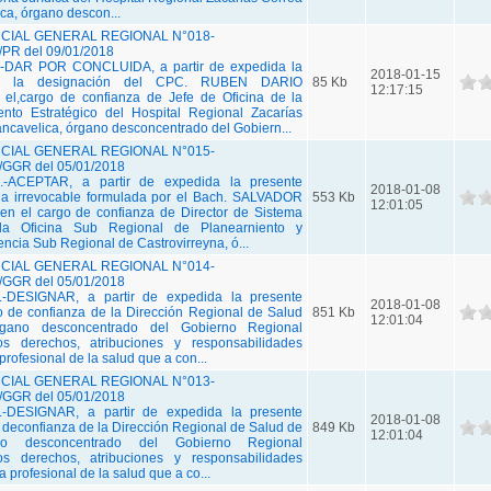
ca, órgano descon...
IAL GENERAL REGIONAL N°018-
R del 09/01/2018
DAR POR CONCLUIDA, a partir de expedida la
2018-01-15
ón, la designación del CPC. RUBEN DARIO
85 Kb
12:17:15
,cargo de confianza de Jefe de Oficina de la
to Estratégico del Hospital Regional Zacarías
ncavelica, órgano desconcentrado del Gobiern...
IAL GENERAL REGIONAL N°015-
GGR del 05/01/2018
ACEPTAR, a partir de expedida la presente
2018-01-08
cia irrevocable formulada por el Bach. SALVADOR
553 Kb
12:01:05
el cargo de confianza de Director de Sistema
 la Oficina Sub Regional de Planearniento y
ncia Sub Regional de Castrovirreyna, ó...
IAL GENERAL REGIONAL N°014-
GGR del 05/01/2018
DESIGNAR, a partir de expedida la presente
2018-01-08
go de confianza de la Dirección Regional de Salud
851 Kb
12:01:04
rgano desconcentrado del Gobierno Regional
os derechos, atribuciones y responsabilidades
 profesional de la salud que a con...
IAL GENERAL REGIONAL N°013-
GGR del 05/01/2018
DESIGNAR, a partir de expedida la presente
2018-01-08
o deconfianza de la Dirección Regional de Salud de
849 Kb
12:01:04
ano desconcentrado del Gobierno Regional
os derechos, atribuciones y responsabilidades
a profesional de la salud que a co...