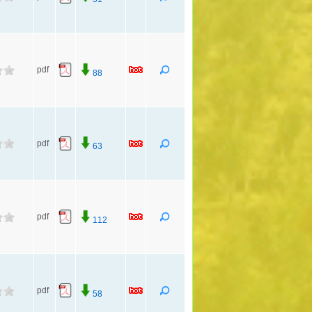
pdf
88
pdf
63
pdf
112
pdf
58