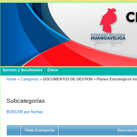
Normas y documentos
Entrar
Home
»
Categorias
»
DOCUMENTOS DE GESTION » Planes Estrategicos Insti
Subcategorías
BUSCAR por fechas
Título (Categoría)
Descripció