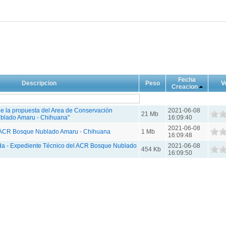
Fecha
Descripcion
Peso
V
Creacion
e la propuesta del Area de Conservación
2021-06-08
21 Mb
blado Amaru - Chihuana"
16:09:40
2021-06-08
l ACR Bosque Nublado Amaru - Chihuana
1 Mb
16:09:48
a - Expediente Técnico del ACR Bosque Nublado
2021-06-08
454 Kb
16:09:50