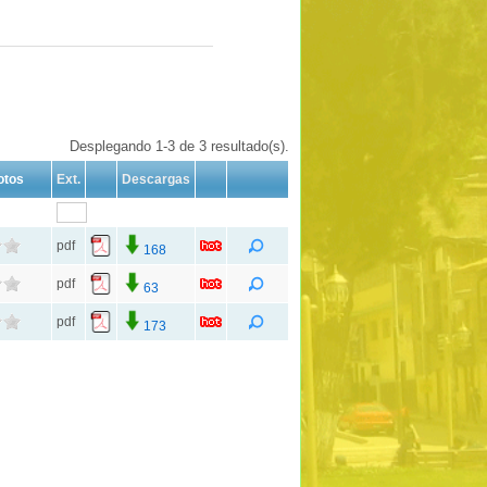
Desplegando 1-3 de 3 resultado(s).
otos
Ext.
Descargas
pdf
168
pdf
63
pdf
173