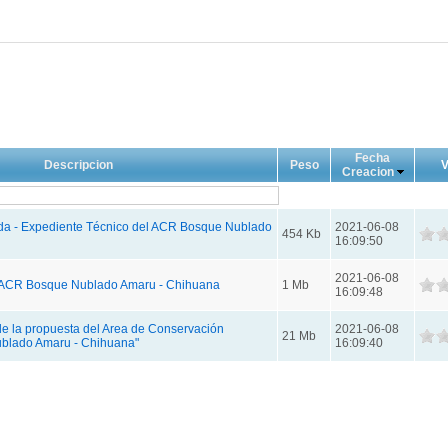
Fecha
Descripcion
Peso
V
Creacion
a - Expediente Técnico del ACR Bosque Nublado
2021-06-08
454 Kb
16:09:50
2021-06-08
l ACR Bosque Nublado Amaru - Chihuana
1 Mb
16:09:48
e la propuesta del Area de Conservación
2021-06-08
21 Mb
blado Amaru - Chihuana"
16:09:40