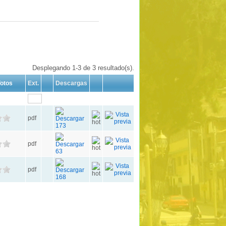
Desplegando 1-3 de 3 resultado(s).
otos
Ext.
Descargas
pdf
173
pdf
63
pdf
168