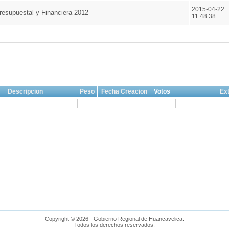
2015-04-22
resupuestal y Financiera 2012
11:48:38
Descripcion
Peso
Fecha Creacion
Votos
Ext
Copyright © 2026 - Gobierno Regional de Huancavelica.
Todos los derechos reservados.