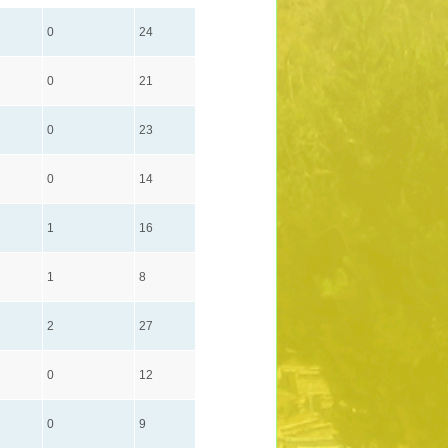
0
24
0
21
0
23
0
14
1
16
1
8
2
27
0
12
0
9