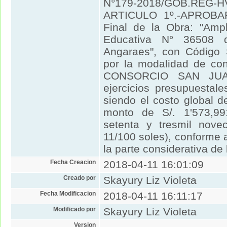
N°179-2018/GOB.REG-HV
ARTICULO 1º.-APROBAR 
Final de la Obra: "Ampl
Educativa N° 36508 d
Angaraes", con Código 
por la modalidad de con
CONSORCIO SAN JUAN,
ejercicios presupuestal
siendo el costo global d
monto de S/. 1'573,991
setenta y tresmil nove
11/100 soles), conforme 
la parte considerativa de
Fecha Creacion
2018-04-11 16:01:09
Creado por
Skayury Liz Violeta
Fecha Modificacion
2018-04-11 16:11:17
Modificado por
Skayury Liz Violeta
Version