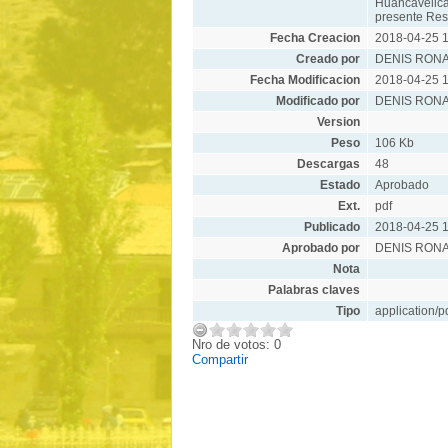
Huancavelic
presente Res
Fecha Creacion
2018-04-25 1
Creado por
DENIS RON
Fecha Modificacion
2018-04-25 1
Modificado por
DENIS RON
Version
Peso
106 Kb
Descargas
48
Estado
Aprobado
Ext.
pdf
Publicado
2018-04-25 1
Aprobado por
DENIS RON
Nota
Palabras claves
Tipo
application/p
Nro de votos: 0
Compartir