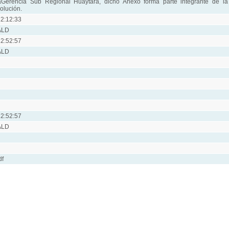
aGerencia Sub Regional Huaytará, dicho Anexo forma parte integrante de la
olución.
2:12:33
ALD
2:52:57
ALD
2:52:57
ALD
df