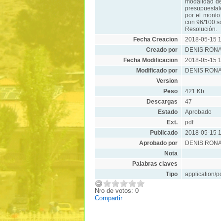
modalidad de 
presupuestal
por el monto
con 96/100 so
Resolución.
Fecha Creacion
2018-05-15 1
Creado por
DENIS RON
Fecha Modificacion
2018-05-15 1
Modificado por
DENIS RON
Version
Peso
421 Kb
Descargas
47
Estado
Aprobado
Ext.
pdf
Publicado
2018-05-15 1
Aprobado por
DENIS RON
Nota
Palabras claves
Tipo
application/p
Nro de votos: 0
Compartir