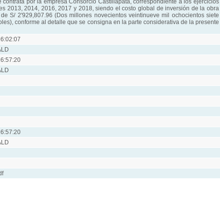
contrata por la empresa Consorcio Castillapata, correspondiente a los ejercicios
es 2013, 2014, 2016, 2017 y 2018, siendo el costo global de inversión de la obra
 de S/ 2'929,807.96 (Dos millones novecientos veintinueve mil ochocientos siete
les), conforme al detalle que se consigna en la parte considerativa de la presente
6:02:07
ALD
6:57:20
ALD
6:57:20
ALD
df