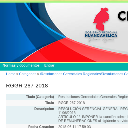
Normas y documentos
Entrar
Home
»
Categorias
»
/Resoluciones Gerenciales Regionales/Resoluciones G
RGGR-267-2018
Título (Categoría)
Resoluciones Gerenciales Generales Regio
Titulo
RGGR-267-2018
Descripcion
RESOLUCIÓN GERENCIAL GENERAL REGI
11/06/2018
ARTICULO 1º.-IMPONER la sanción admin.i
DE REMUNERACIONES al sigtúente servidor 
Fecha Creacion
2018-06-11 17:59:03