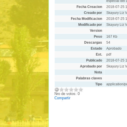
especial del 
Fecha Creacion
2018-07-25 1
Creado por
Skayury Liz V
Fecha Modificacion
2018-07-25 1
Modificado por
Skayury Liz V
Version
Peso
167 Kb
Descargas
54
Estado
Aprobado
Ext.
pdf
Publicado
2018-07-25 1
Aprobado por
Skayury Liz V
Nota
Palabras claves
Tipo
application/p
Nro de votos: 0
Compartir