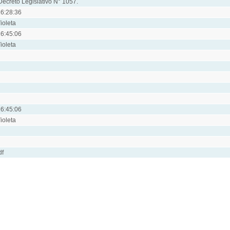
Decreto Legislativo N° 1057.
6:28:36
ioleta
6:45:06
ioleta
6:45:06
ioleta
df