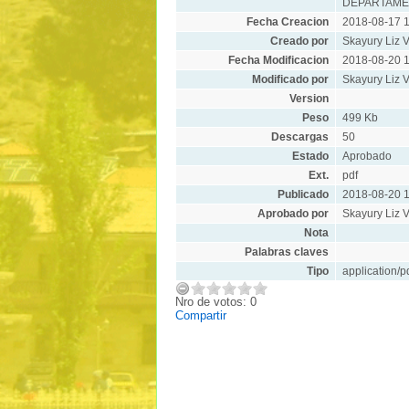
DEPARTAME
Fecha Creacion
2018-08-17 1
Creado por
Skayury Liz V
Fecha Modificacion
2018-08-20 1
Modificado por
Skayury Liz V
Version
Peso
499 Kb
Descargas
50
Estado
Aprobado
Ext.
pdf
Publicado
2018-08-20 1
Aprobado por
Skayury Liz V
Nota
Palabras claves
Tipo
application/p
Nro de votos: 0
Compartir