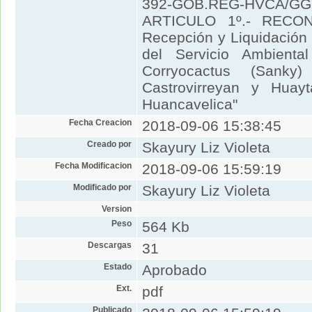
392-GOB.REG-HVCA/GGR
ARTICULO 1º.- RECO
Recepción y Liquidación
del Servicio Ambienta
Corryocactus (Sanky
Castrovirreyan y Huay
Huancavelica"
Fecha Creacion
2018-09-06 15:38:45
Creado por
Skayury Liz Violeta
Fecha Modificacion
2018-09-06 15:59:19
Modificado por
Skayury Liz Violeta
Version
Peso
564 Kb
Descargas
31
Estado
Aprobado
Ext.
pdf
Publicado