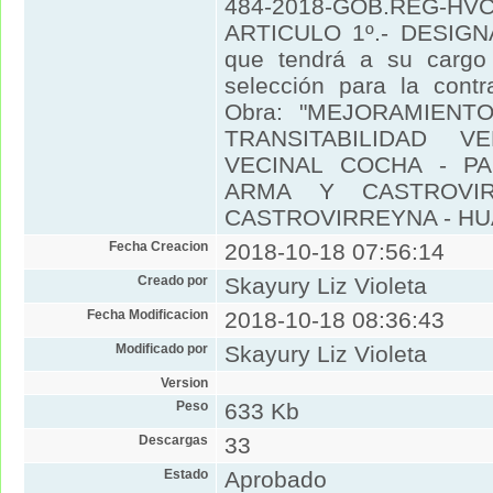
484-2018-GOB.REG-HVCA
ARTICULO 1º.- DESIGNA
que tendrá a su cargo 
selección para la contr
Obra: "MEJORAMIENT
TRANSITABILIDAD 
VECINAL COCHA - PA
ARMA Y CASTROVIR
CASTROVIRREYNA - H
Fecha Creacion
2018-10-18 07:56:14
Creado por
Skayury Liz Violeta
Fecha Modificacion
2018-10-18 08:36:43
Modificado por
Skayury Liz Violeta
Version
Peso
633 Kb
Descargas
33
Estado
Aprobado