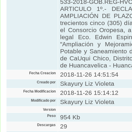
533-2018-GOB.REG-HVCA
ARTICULO 1º.- DEC
AMPLIACIÓN DE PLAZO 
trecientos cinco (305) dí
el Consorcio Oropesa, a
legal Eco. Edwin Espin
"Ampliación y Mejoram
Potable y Saneamiento 
de CaUqui Chico, Distrit
de Huancavelica - Huanc
Fecha Creacion
2018-11-26 14:51:54
Creado por
Skayury Liz Violeta
Fecha Modificacion
2018-11-26 15:14:12
Modificado por
Skayury Liz Violeta
Version
Peso
954 Kb
Descargas
29