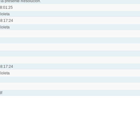
 la presente Resolución.
8:01:25
ioleta
8:17:24
ioleta
8:17:24
ioleta
df