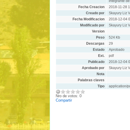
integrante de
Fecha Creacion
2018-11-28 1
Creado por
Skayury Liz V
Fecha Modificacion
2018-12-04 0
Modificado por
Skayury Liz V
Version
Peso
524 Kb
Descargas
29
Estado
Aprobado
Ext.
pdf
Publicado
2018-12-04 0
Aprobado por
Skayury Liz V
Nota
Palabras claves
Tipo
application/p
Nro de votos: 0
Compartir