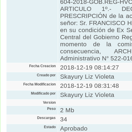
604-2018-GOB.REG-HVCA
ARTICULO 1º.- DE
PRESCRIPCIÓN de la acci
señor: Sr. FRANCISCO
en su condición de Ex S
Central del Gobierno Re
momento de la comi
consecuencia, ARC
Administrativo N° 522-
Fecha Creacion
2018-12-19 08:14:27
Creado por
Skayury Liz Violeta
Fecha Modificacion
2018-12-19 08:31:48
Modificado por
Skayury Liz Violeta
Version
Peso
2 Mb
Descargas
34
Estado
Aprobado