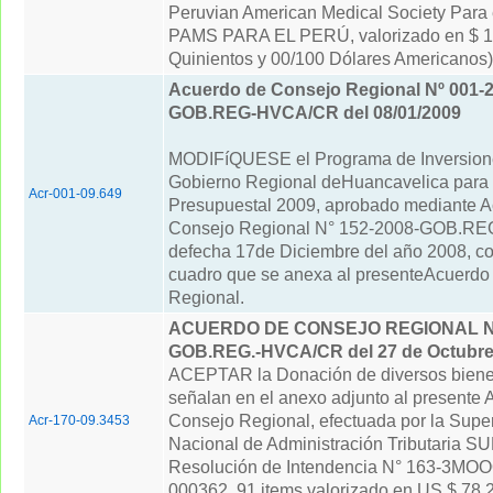
Peruvian American Medical Society Para e
PAMS PARA EL PERÚ, valorizado en $ 1 
Quinientos y 00/100 Dólares Americanos)
Acuerdo de Consejo Regional Nº 001-2
GOB.REG-HVCA/CR del 08/01/2009
MODIFíQUESE el Programa de Inversion
Gobierno Regional deHuancavelica para e
Acr-001-09.649
Presupuestal 2009, aprobado mediante A
Consejo Regional N° 152-2008-GOB.R
defecha 17de Diciembre del año 2008, co
cuadro que se anexa al presenteAcuerdo
Regional.
ACUERDO DE CONSEJO REGIONAL N° 
GOB.REG.-HVCA/CR del 27 de Octubre
ACEPTAR la Donación de diversos biene
señalan en el anexo adjunto al presente 
Consejo Regional, efectuada por la Supe
Acr-170-09.3453
Nacional de Administración Tributaria S
Resolución de Intendencia N° 163-3MO
000362, 91 items valorizado en US $ 78,