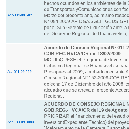
hechos ocurridos en los ambientes de la
de Transportes yComunicaciones con fec
Marzo del presente año, asimismo respect
Acr-034-09.682
N° 084-2009-AP-DGA/SGEH-GEDS-GRH.
por el Sub Gerente de Educación ante la
del Gobierno Regional de Huancavelica, l
Acuerdo de Consejo Regional Nº 011-2
GOB.REG-HVCA/CR del 18/02/2009
MODIFíQUESE el Programa de Inversion
Gobiemo Regional de Huancavelica para 
Presupuestal 2009, aprobado mediante A
Acr-011-09.659
Consejo Regional N° 152-2008-GOB.R
defecha 17 de Diciembre del año 2008, 
alcuadro que se anexa al presente Acue
Regional.
ACUERDO DE CONSEJO REGIONAL N° 
GOB.REG.-HVCA/CR del 19 de Agosto 
PRIORIZAR el financiamiento del estudio
Inversión(Expediente Técnico) del proyec
Acr-133-09.3083
"Mejoramiento de la Carretera Carrozabl