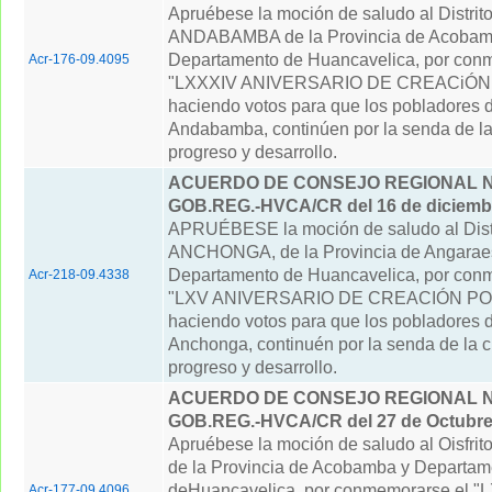
Apruébese la moción de saludo al Distrit
ANDABAMBA de la Provincia de Acobam
Departamento de Huancavelica, por con
Acr-176-09.4095
"LXXXIV ANIVERSARIO DE CREACiÓN 
haciendo votos para que los pobladores de
Andabamba, continúen por la senda de la 
progreso y desarrollo.
ACUERDO DE CONSEJO REGIONAL N° 
GOB.REG.-HVCA/CR del 16 de diciemb
APRUÉBESE la moción de saludo al Distr
ANCHONGA, de la Provincia de Angarae
Departamento de Huancavelica, por con
Acr-218-09.4338
"LXV ANIVERSARIO DE CREACIÓN POL
haciendo votos para que los pobladores de
Anchonga, continuén por la senda de la cu
progreso y desarrollo.
ACUERDO DE CONSEJO REGIONAL N° 
GOB.REG.-HVCA/CR del 27 de Octubre
Apruébese la moción de saludo al Oisfr
de la Provincia de Acobamba y Departam
deHuancavelica, por conmemorarse el "
Acr-177-09.4096