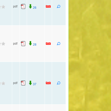
pdf
26
pdf
28
pdf
37