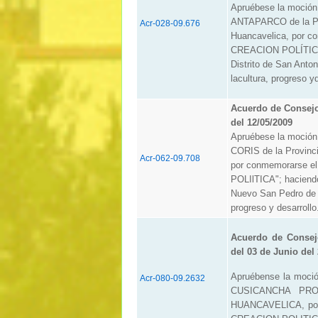
Apruébese la moción
ANTAPARCO de la Pro
Acr-028-09.676
Huancavelica, por 
CREACION POLÍTICA";
Distrito de San Anto
lacultura, progreso y
Acuerdo de Consej
del 12/05/2009
Apruébese la moción
CORIS de la Provinc
Acr-062-09.708
por conmemorarse 
POLIlTICA"; haciendo
Nuevo San Pedro de C
progreso y desarrollo
Acuerdo de Consej
del 03 de Junio del
Apruébense la moci
Acr-080-09.2632
CUSICANCHA PR
HUANCAVELICA, por