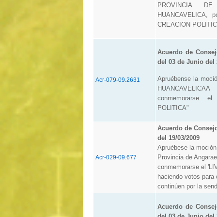
PROVINCIA D
HUANCAVELICA, po
CREACION POLITIC
Acuerdo de Consej
del 03 de Junio del
Apruébense la moci
Acr-079-09.2631
HUANCAVELICAA
conmemorarse e
POLITICA"
Acuerdo de Consej
del 19/03/2009
Apruébese la moción 
Provincia de Angarae
Acr-029-09.677
conmemorarse el '
haciendo votos para q
continúen por la send
Acuerdo de Consej
del 03 de Junio del