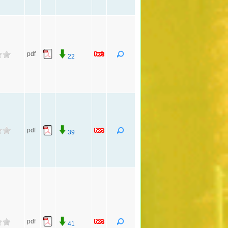
pdf
22
pdf
39
pdf
41