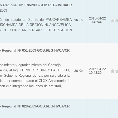
o Regional Nº 078-2009-GOB.REG-HVCA/CR
 2009
2015-04-22
ión de saludo al Distrito de PAUCARBAMBA
36 Kb
10:43:44
URCHAMPA DE LA REGION HUANCAVELICA,
 el "CLXXXIV ANIVERSARIO DE CREACION
o Regional Nº 051-2009-GOB.REG-HVCA/CR
imiento y agradecimiento del Consejo
2015-04-22
velica, al Ing. HERBERT SUINEY PACH ECO,
36 Kb
10:43:39
l Gobierno Regional de Ica, por su visita a la
ica por conmemorarse el CLXX Aniversario de
 con ello integrando los lazos de amistad,
o Regional Nº 028-2009-GOB.REG-HVCA/CR