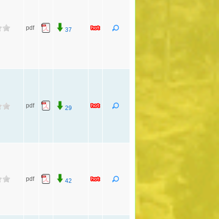
pdf
37
pdf
29
pdf
42