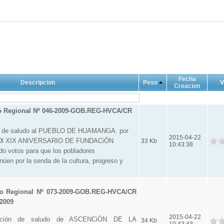
Fecha
Descripcion
Peso
V
Creacion
o Regional Nº 046-2009-GOB.REG-HVCA/CR
n de saludo al PUEBLO DE HUAMANGA. por
2015-04-22
CDl XIX ANIVERSARIO DE FUNDACiÓN
33 Kb
10:43:38
 votos para que los pobladores
úen por la senda de la cultura, progreso y
o Regional Nº 073-2009-GOB.REG-HVCA/CR
 2009
2015-04-22
oción de saludo de ASCENCiÓN DE LA
34 Kb
10:43:43