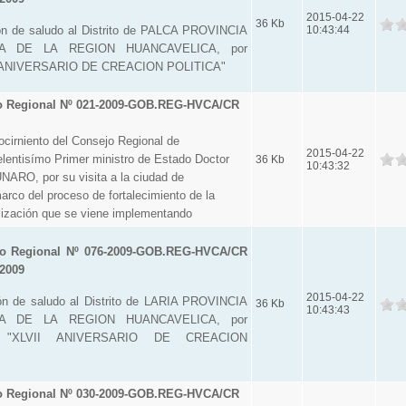
2015-04-22
36 Kb
ón de saludo al Distrito de PALCA PROVINCIA
10:43:44
A DE LA REGION HUANCAVELICA, por
L ANIVERSARIO DE CREACION POLITICA"
o Regional Nº 021-2009-GOB.REG-HVCA/CR
irniento del Consejo Regional de
2015-04-22
lentisímo Primer ministro de Estado Doctor
36 Kb
10:43:32
O, por su visita a la ciudad de
arco del proceso de fortalecimiento de la
alización que se viene implementando
o Regional Nº 076-2009-GOB.REG-HVCA/CR
 2009
2015-04-22
ón de saludo al Distrito de LARIA PROVINCIA
36 Kb
10:43:43
A DE LA REGION HUANCAVELICA, por
l "XLVII ANIVERSARIO DE CREACION
o Regional Nº 030-2009-GOB.REG-HVCA/CR