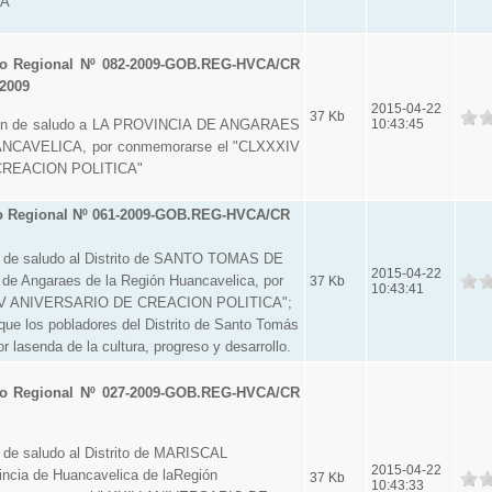
A"
o Regional Nº 082-2009-GOB.REG-HVCA/CR
 2009
2015-04-22
37 Kb
ión de saludo a LA PROVINCIA DE ANGARAES
10:43:45
CAVELICA, por conmemorarse el "CLXXXIV
REACION POLITICA"
o Regional Nº 061-2009-GOB.REG-HVCA/CR
 de saludo al Distrito de SANTO TOMAS DE
2015-04-22
 de Angaraes de la Región Huancavelica, por
37 Kb
10:43:41
LIV ANIVERSARIO DE CREACION POLITICA";
que los pobladores del Distrito de Santo Tomás
r lasenda de la cultura, progreso y desarrollo.
o Regional Nº 027-2009-GOB.REG-HVCA/CR
 de saludo al Distrito de MARISCAL
2015-04-22
cia de Huancavelica de laRegión
37 Kb
10:43:33