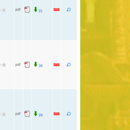
pdf
31
pdf
36
pdf
28