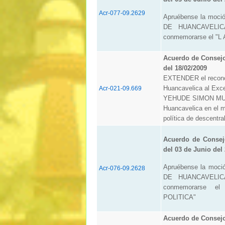
Acr-077-09.2629
Apruébense la moci
DE HUANCAVELIC
conmemorarse el "
Acuerdo de Consej
del 18/02/2009
EXTENDER el reconoc
Huancavelica al Exce
Acr-021-09.669
YEHUDE SIMON MUNAR
Huancavelica en el m
política de descentr
Acuerdo de Consej
del 03 de Junio del
Apruébense la moci
Acr-076-09.2628
DE HUANCAVELIC
conmemorarse e
POLITICA"
Acuerdo de Consej