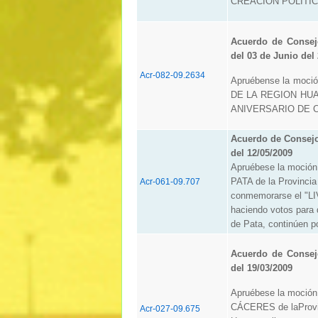
CREACION POLITIC
Acuerdo de Consej
del 03 de Junio del
Acr-082-09.2634
Apruébense la moc
DE LA REGION HUAN
ANIVERSARIO DE C
Acuerdo de Consej
del 12/05/2009
Apruébese la moción
PATA de la Provincia
Acr-061-09.707
conmemorarse el "
haciendo votos para 
de Pata, continúen po
Acuerdo de Consej
del 19/03/2009
Apruébese la moción
CÁCERES de laProvin
Acr-027-09.675