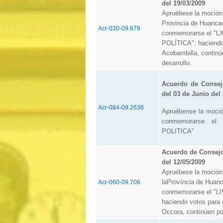
del 19/03/2009
Apruébese la moción
Provincia de Huancav
Acr-030-09.678
conmemorarse el "
POLÍTICA"; haciendo 
Acobambilla, continúe
desarrollo.
Acuerdo de Consej
del 03 de Junio del
Acr-084-09.2636
Apruébense la moci
conmemorarse e
POLITICA"
Acuerdo de Consej
del 12/05/2009
Apruébese la moción
laProvíncia de Huanc
Acr-060-09.706
conmemorarse el "
haciendo votos para 
Occora, continúen por