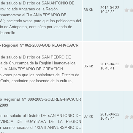
 de saludo al Distrito de SAN ANTONIO DE
2015-04-22
vinciade Angaraes de la Región
36 Kb
10:43:33
conmemorarse el "LV ANIVERSARIO DE
 haciendo votos para que los pobladores del
nio de Antaparco, continúen por lasenda de
desarrollo
o Regional Nº 062-2009-GOB.REG-HVCA/CR
 de saludo al Distrito de SAN PEDRO DE
ia de Churcampa de la Región Huancavelica,
2015-04-22
36 Kb
10:43:41
el 'LIV ANIVERSARIO DE CREACION
 votos para que los pobladores del Distrito de
oris, continúen por lasenda de la cultura,
.
o Regional Nº 080-2009-GOB.REG-HVCA/CR
 2009
2015-04-22
ón de saludo al Distrito DE sAN ANTONIO DE
37 Kb
10:43:44
OVINCIA DE HUAYTARA DE LA REGION
 conmemorarse el "XLVII ANIVERSARIO DE