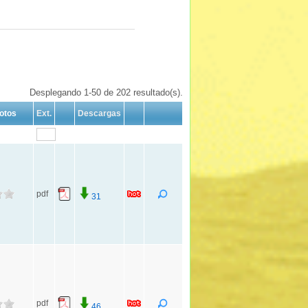
Desplegando 1-50 de 202 resultado(s).
otos
Ext.
Descargas
pdf
31
pdf
46