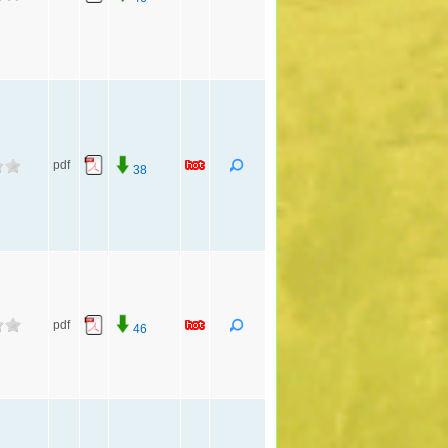
pdf
38
pdf
46