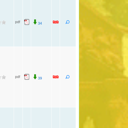
pdf
34
pdf
39