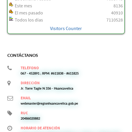
Este mes
8136
El mes pasado
40910
Todos los días
7110528
Visitors Counter
CONTÁCTANOS
TELÉFONO
067 - 452891 ; RPM: #611838 - #611825
DIRECCIÓN
Jr. Torre Tagle N 336 - Huancavelica
EMAIL
webmaster@regionhuancavelica.gob.pe
RUC
20486020882
HORARIO DE ATENCIÓN